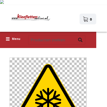
0
Menu
Kleefletters
Pictogrammen
Zelfklevende afbeeldingen
Upload je eigen ontwerp
Corona Covid-19