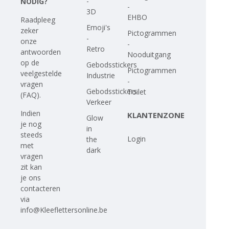
-
NODIG?
-
3D
EHBO
Raadpleeg
Emoji's
zeker
Pictogrammen
-
onze
-
Retro
antwoorden
Nooduitgang
op
de
Gebodsstickers
Pictogrammen
veelgestelde
Industrie
-
vragen
Gebodsstickers
Toilet
(FAQ)
.
Verkeer
Indien
KLANTENZONE
Glow
je nog
in
steeds
Login
the
met
dark
vragen
zit kan
je ons
contacteren
via
info@Kleeflettersonline.be