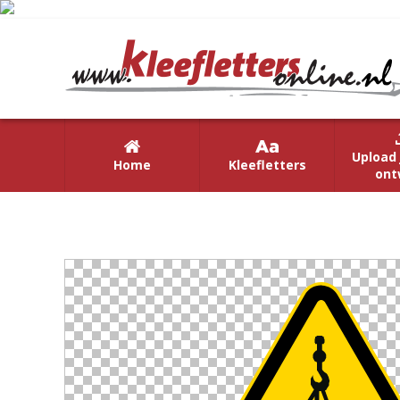
Upload 
Home
Kleefletters
ont