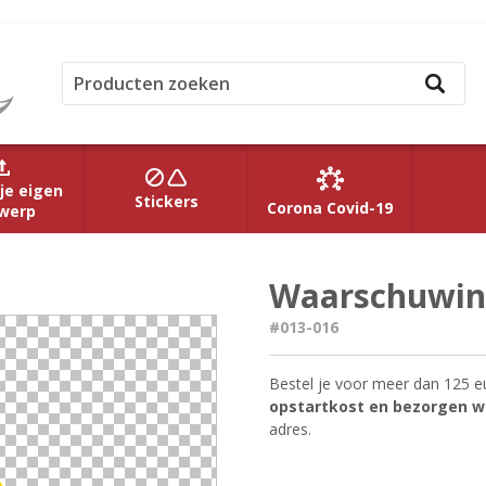
je eigen
Stickers
Corona Covid-19
werp
Waarschuwing
#013-016
Bestel je voor meer dan 125 e
opstartkost en bezorgen we
adres.