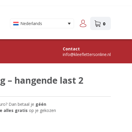
0
Nederlands
Contact
info@kleeflettersonline.nl
 – hangende last 2
uro? Dan betaal je
géén
 alles gratis
op je gekozen