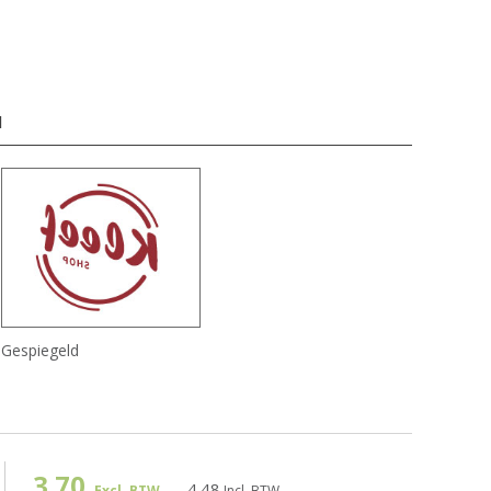
d
Gespiegeld
3.70
4.48
Excl. BTW
Incl. BTW