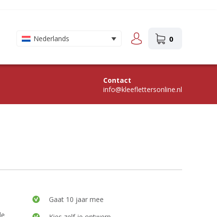
0
Nederlands
Contact
info@kleeflettersonline.nl
Gaat 10 jaar mee
de
Kies zelf je ontwerp