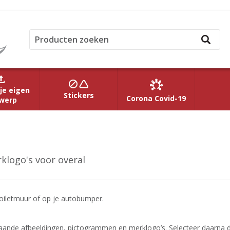
je eigen
Stickers
Corona Covid-19
werp
klogo's voor overal
n toiletmuur of op je autobumper.
taande afbeeldingen, pictogrammen en merklogo’s. Selecteer daarna 