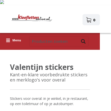
0
Menu
Kleefletters
Valentijn stickers
Pictogrammen
Kant-en-klare voorbedrukte stickers
Zelfklevende afbeeldingen
en merklogo's voor overal
Upload je eigen ontwerp
Corona Covid-19
Stickers voor overal: in je winkel, in je restaurant,
op een toiletmuur of op je autobumper.