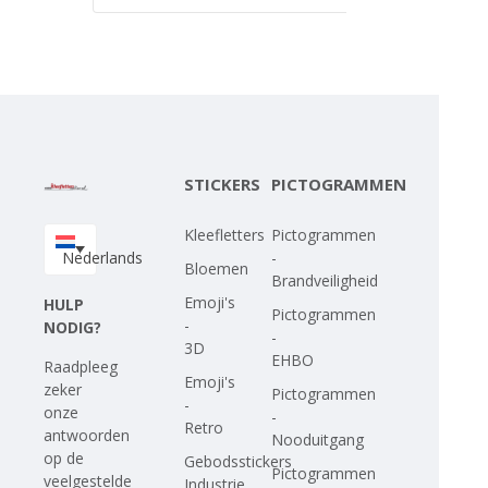
STICKERS
PICTOGRAMMEN
Kleefletters
Pictogrammen
Nederlands
-
Bloemen
Brandveiligheid
Emoji's
HULP
Pictogrammen
-
NODIG?
-
3D
EHBO
Raadpleeg
Emoji's
zeker
Pictogrammen
-
onze
-
Retro
antwoorden
Nooduitgang
op
de
Gebodsstickers
Pictogrammen
veelgestelde
Industrie