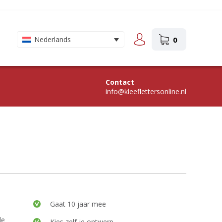
0
Nederlands
Contact
info@kleeflettersonline.nl
Gaat 10 jaar mee
de
Kies zelf je ontwerp