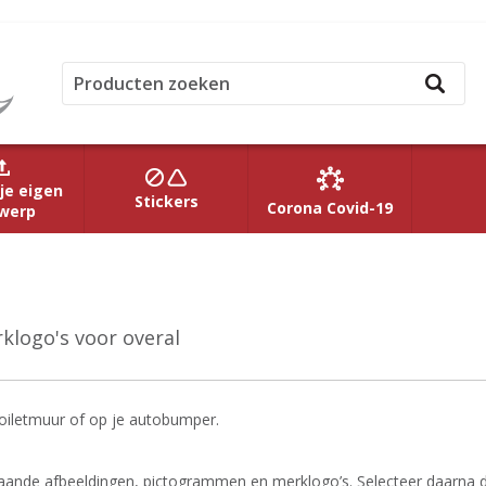
je eigen
Stickers
Corona Covid-19
werp
klogo's voor overal
n toiletmuur of op je autobumper.
taande afbeeldingen, pictogrammen en merklogo’s. Selecteer daarna 