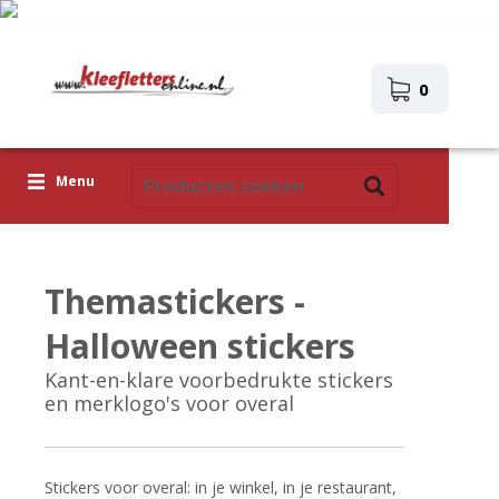
0
Menu
Kleefletters
Themastickers -
Pictogrammen
Halloween stickers
Zelfklevende afbeeldingen
Kant-en-klare voorbedrukte stickers
Upload je eigen ontwerp
en merklogo's voor overal
Corona Covid-19
Stickers voor overal: in je winkel, in je restaurant,