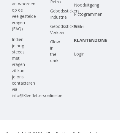
Retro
antwoorden
Nooduitgang
op
de
Gebodsstickers
Pictogrammen
veelgestelde
Industrie
-
vragen
Gebodsstickers
Toilet
(FAQ)
.
Verkeer
Indien
KLANTENZONE
Glow
je nog
in
steeds
Login
the
met
dark
vragen
zit kan
je ons
contacteren
via
info@Kleeflettersonline.be