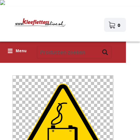
0
Menu
Kleefletters
Pictogrammen
Zelfklevende afbeeldingen
Upload je eigen ontwerp
Corona Covid-19