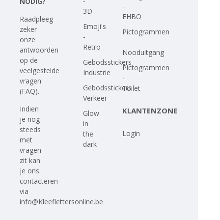
-
NODIG?
-
3D
EHBO
Raadpleeg
Emoji's
zeker
Pictogrammen
-
onze
-
Retro
antwoorden
Nooduitgang
op
de
Gebodsstickers
Pictogrammen
veelgestelde
Industrie
-
vragen
Gebodsstickers
Toilet
(FAQ)
.
Verkeer
Indien
KLANTENZONE
Glow
je nog
in
steeds
Login
the
met
dark
vragen
zit kan
je ons
contacteren
via
info@Kleeflettersonline.be