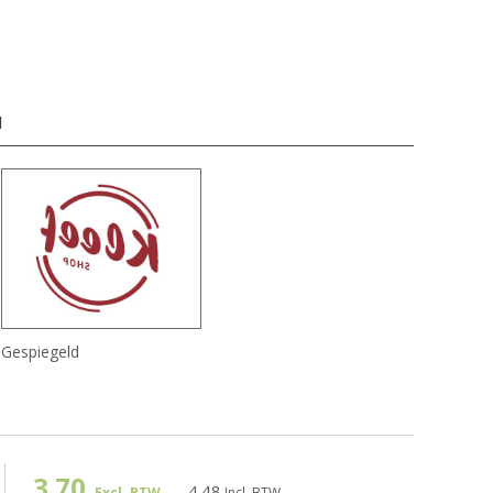
d
Gespiegeld
3.70
4.48
Excl. BTW
Incl. BTW