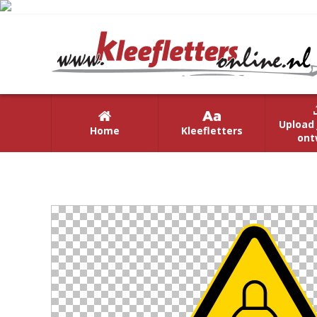
Upload 
Home
Kleefletters
ont