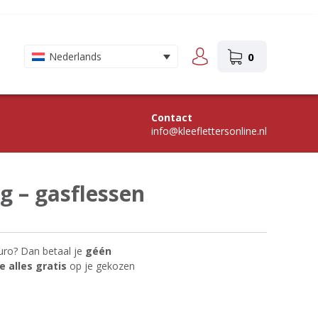
0
Nederlands
Contact
info@kleeflettersonline.nl
 – gasflessen
uro? Dan betaal je
géén
 alles gratis
op je gekozen