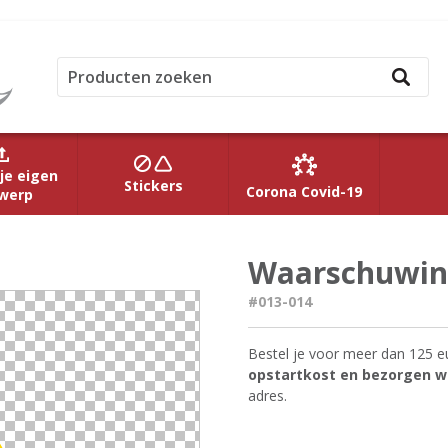
je eigen
Stickers
Corona Covid-19
werp
Waarschuwing
#013-014
Bestel je voor meer dan 125 e
opstartkost en bezorgen we
adres.