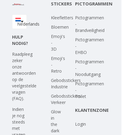
STICKERS
PICTOGRAMMEN
Kleefletters
Pictogrammen
Nederlands
-
Bloemen
Brandveiligheid
Emoji's
HULP
Pictogrammen
-
NODIG?
-
3D
EHBO
Raadpleeg
Emoji's
zeker
Pictogrammen
-
onze
-
Retro
antwoorden
Nooduitgang
op
de
Gebodsstickers
Pictogrammen
veelgestelde
Industrie
-
vragen
Gebodsstickers
Toilet
(FAQ)
.
Verkeer
Indien
KLANTENZONE
Glow
je nog
in
steeds
Login
the
met
dark
vragen