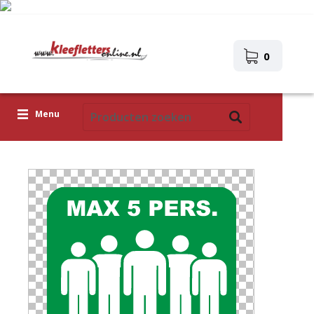
0
Menu
Kleefletters
Pictogrammen
Zelfklevende afbeeldingen
Upload je eigen ontwerp
Corona Covid-19