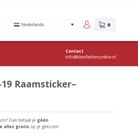
0
Nederlands
Contact
info@kleeflettersonline.nl
-19 Raamsticker–
uro? Dan betaal je
géén
 alles gratis
op je gekozen