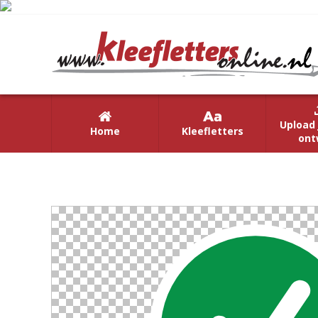
Upload 
Home
Kleefletters
ont