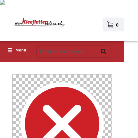
0
Menu
Kleefletters
Pictogrammen
Zelfklevende afbeeldingen
Upload je eigen ontwerp
Corona Covid-19