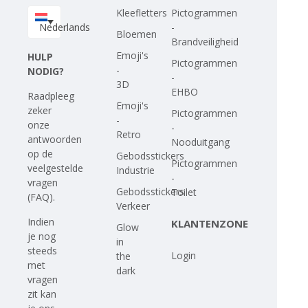
Kleefletters
Pictogrammen
Nederlands
-
Bloemen
Brandveiligheid
Emoji's
HULP
Pictogrammen
-
NODIG?
-
3D
EHBO
Raadpleeg
Emoji's
zeker
Pictogrammen
-
onze
-
Retro
antwoorden
Nooduitgang
op
de
Gebodsstickers
Pictogrammen
veelgestelde
Industrie
-
vragen
Gebodsstickers
Toilet
(FAQ)
.
Verkeer
Indien
KLANTENZONE
Glow
je nog
in
steeds
Login
the
met
dark
vragen
zit kan