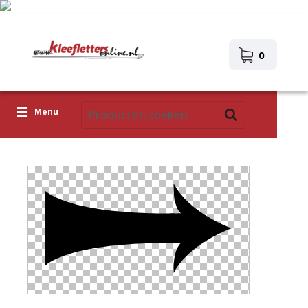
0
Menu
Kleefletters
Pictogrammen
Zelfklevende afbeeldingen
Upload je eigen ontwerp
Corona Covid-19