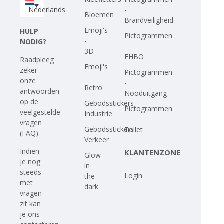
Nederlands
-
Bloemen
Brandveiligheid
Emoji's
HULP
Pictogrammen
-
NODIG?
-
3D
EHBO
Raadpleeg
Emoji's
zeker
Pictogrammen
-
onze
-
Retro
antwoorden
Nooduitgang
op
de
Gebodsstickers
Pictogrammen
veelgestelde
Industrie
-
vragen
Gebodsstickers
Toilet
(FAQ)
.
Verkeer
Indien
KLANTENZONE
Glow
je nog
in
steeds
Login
the
met
dark
vragen
zit kan
je ons