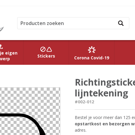
je eigen
Stickers
Corona Covid-19
werp
Richtingstick
lijntekening
#002-012
Bestel je voor meer dan 125 e
opstartkost en bezorgen we
adres.