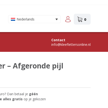
0
Nederlands
Contact
info@kleeflettersonline.nl
er – Afgeronde pijl
uro? Dan betaal je
géén
 alles gratis
op je gekozen