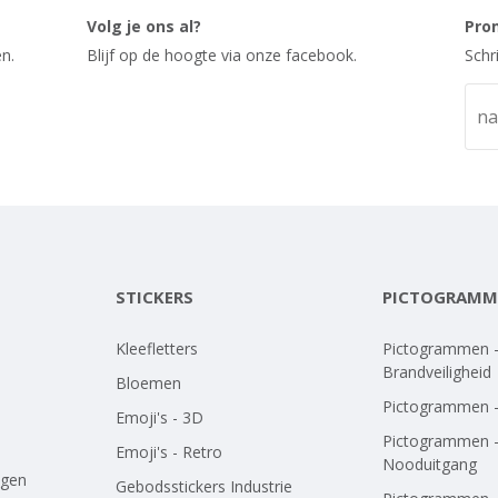
Volg je ons al?
Pro
n.
Blijf op de hoogte via onze facebook.
Schr
STICKERS
PICTOGRAMM
Kleefletters
Pictogrammen 
Brandveiligheid
Bloemen
Pictogrammen 
Emoji's - 3D
Pictogrammen 
Emoji's - Retro
Nooduitgang
agen
Gebodsstickers Industrie