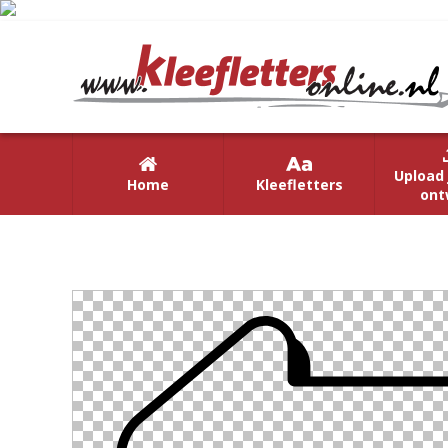
Upload 
Home
Kleefletters
ont