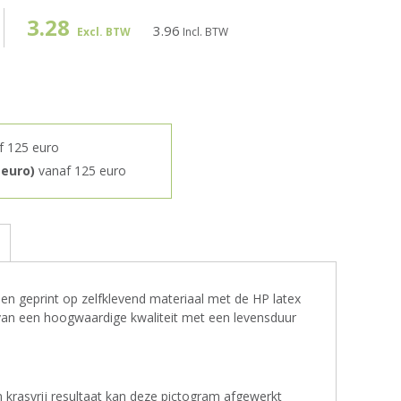
3.28
3.96
Excl. BTW
Incl. BTW
f 125 euro
 euro)
vanaf 125 euro
s
 geprint op zelfklevend materiaal met de HP latex
s van een hoogwaardige kwaliteit met een levensduur
krasvrij resultaat kan deze pictogram afgewerkt