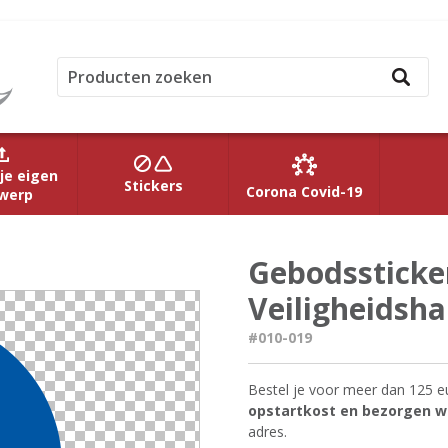
je eigen
Stickers
Corona Covid-19
werp
Gebodssticke
Veiligheidsh
#010-019
Bestel je voor meer dan 125 e
opstartkost en bezorgen we
adres.