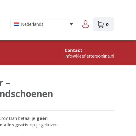
0
Nederlands
Contact
info@kleeflettersonline.nl
r –
andschoenen
uro? Dan betaal je
géén
 alles gratis
op je gekozen