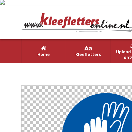
Upload 
Home
Kleefletters
ont