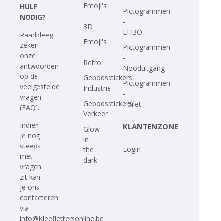
Emoji's
HULP
Pictogrammen
-
NODIG?
-
3D
EHBO
Raadpleeg
Emoji's
zeker
Pictogrammen
-
onze
-
Retro
antwoorden
Nooduitgang
op
de
Gebodsstickers
Pictogrammen
veelgestelde
Industrie
-
vragen
Gebodsstickers
Toilet
(FAQ)
.
Verkeer
Indien
KLANTENZONE
Glow
je nog
in
steeds
Login
the
met
dark
vragen
zit kan
je ons
contacteren
via
info@Kleeflettersonline.be