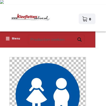
0
Menu
Kleefletters
Pictogrammen
Zelfklevende afbeeldingen
Upload je eigen ontwerp
Corona Covid-19