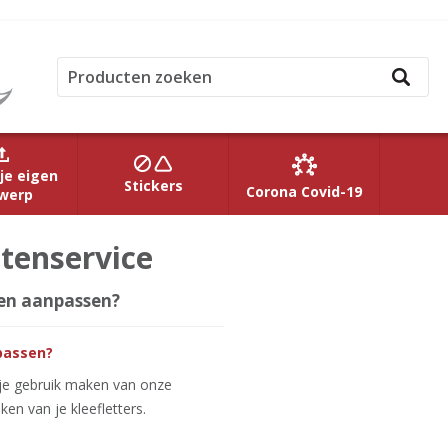
je eigen
Stickers
Corona Covid-19
werp
ntenservice
 en aanpassen?
npassen?
je gebruik maken van onze
n van je kleefletters.