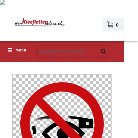
0
Menu
Kleefletters
Pictogrammen
Zelfklevende afbeeldingen
Upload je eigen ontwerp
Corona Covid-19