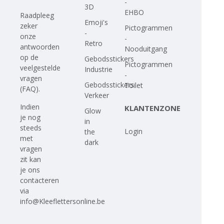
-
3D
EHBO
Raadpleeg
Emoji's
zeker
Pictogrammen
-
onze
-
Retro
antwoorden
Nooduitgang
op
de
Gebodsstickers
Pictogrammen
veelgestelde
Industrie
-
vragen
Gebodsstickers
Toilet
(FAQ)
.
Verkeer
Indien
KLANTENZONE
Glow
je nog
in
steeds
Login
the
met
dark
vragen
zit kan
je ons
contacteren
via
info@Kleeflettersonline.be