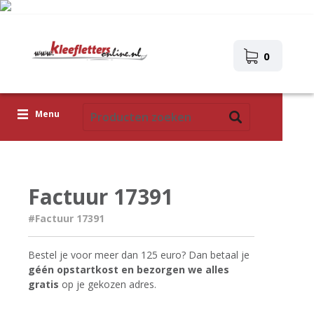
0
Menu
Kleefletters
Pictogrammen
Factuur 17391
Zelfklevende afbeeldingen
#Factuur 17391
Upload je eigen ontwerp
Bestel je voor meer dan 125 euro? Dan betaal je
Corona Covid-19
géén opstartkost en bezorgen we alles
gratis
op je gekozen adres.