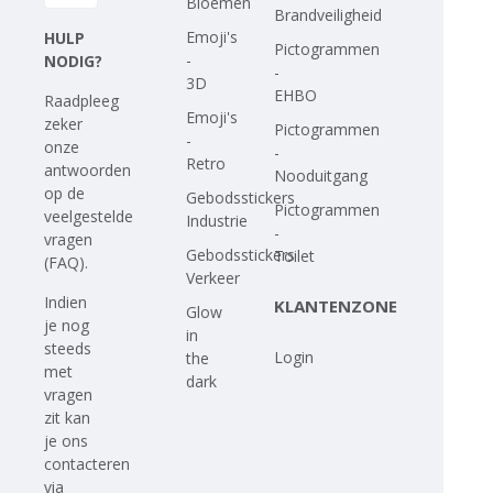
Bloemen
Brandveiligheid
Emoji's
HULP
Pictogrammen
-
NODIG?
-
3D
EHBO
Raadpleeg
Emoji's
zeker
Pictogrammen
-
onze
-
Retro
antwoorden
Nooduitgang
op
de
Gebodsstickers
Pictogrammen
veelgestelde
Industrie
-
vragen
Gebodsstickers
Toilet
(FAQ)
.
Verkeer
Indien
KLANTENZONE
Glow
je nog
in
steeds
Login
the
met
dark
vragen
zit kan
je ons
contacteren
via