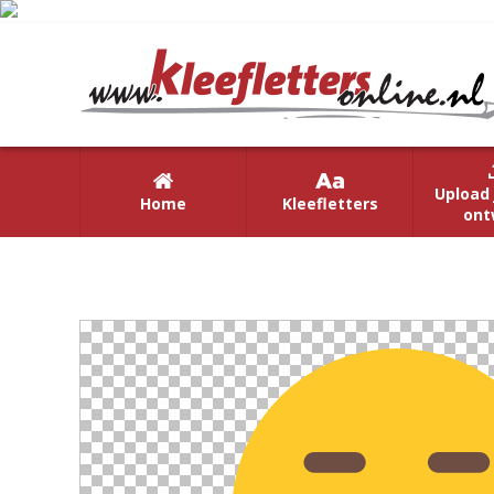
Upload 
Home
Kleefletters
ont