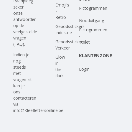
Raadpleeg
Emoji's
zeker
Pictogrammen
-
onze
-
Retro
antwoorden
Nooduitgang
op
de
Gebodsstickers
Pictogrammen
veelgestelde
Industrie
-
vragen
Gebodsstickers
Toilet
(FAQ)
.
Verkeer
Indien je
KLANTENZONE
Glow
nog
in
steeds
Login
the
met
dark
vragen zit
kan je
ons
contacteren
via
info@Kleeflettersonline.be