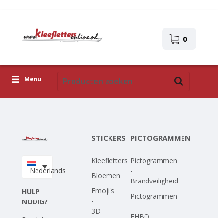
0
Menu
Kleefletters
Pictogrammen
STICKERS
PICTOGRAMMEN
Zelfklevende afbeeldingen
Kleefletters
Pictogrammen
Upload je eigen ontwerp
Nederlands
-
Bloemen
Brandveiligheid
Corona Covid-19
Emoji's
HULP
Pictogrammen
-
NODIG?
-
3D
EHBO