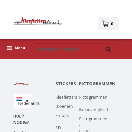
0
Menu
Kleefletters
Pictogrammen
STICKERS
PICTOGRAMMEN
Zelfklevende afbeeldingen
Kleefletters
Pictogrammen
Upload je eigen ontwerp
Nederlands
-
Bloemen
Brandveiligheid
Corona Covid-19
Emoji's
HULP
Pictogrammen
-
NODIG?
-
3D
EHBO