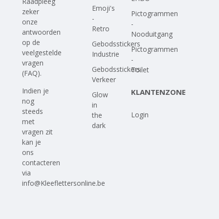
Raadpleeg
Emoji's
zeker
Pictogrammen
-
onze
-
Retro
antwoorden
Nooduitgang
op
de
Gebodsstickers
Pictogrammen
veelgestelde
Industrie
-
vragen
Gebodsstickers
Toilet
(FAQ)
.
Verkeer
Indien je
KLANTENZONE
Glow
nog
in
steeds
Login
the
met
dark
vragen zit
kan je
ons
contacteren
via
info@Kleeflettersonline.be