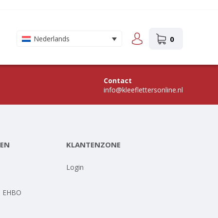
0
Nederlands
Contact
info@kleeflettersonline.nl
EN
KLANTENZONE
-
Login
- EHBO
-