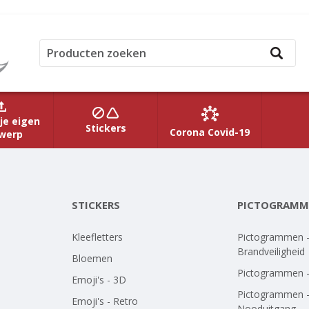
je eigen
Stickers
Corona Covid-19
werp
STICKERS
PICTOGRAMM
Kleefletters
Pictogrammen 
Brandveiligheid
Bloemen
Pictogrammen 
Emoji's - 3D
Pictogrammen 
Emoji's - Retro
Nooduitgang