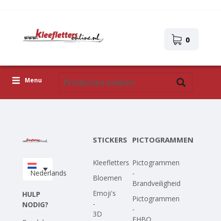
0
Menu
Kleefletters
Pictogrammen
STICKERS
PICTOGRAMMEN
Zelfklevende afbeeldingen
Kleefletters
Pictogrammen
Upload je eigen ontwerp
Nederlands
-
Bloemen
Brandveiligheid
Corona Covid-19
Emoji's
HULP
Pictogrammen
-
NODIG?
-
3D
EHBO