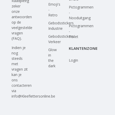
Raadpleeg
Emoji's
zeker
Pictogrammen
-
onze
-
Retro
antwoorden
Nooduitgang
op
de
Gebodsstickers
Pictogrammen
veelgestelde
Industrie
-
vragen
Gebodsstickers
Toilet
(FAQ)
.
Verkeer
Indien je
KLANTENZONE
Glow
nog
in
steeds
Login
the
met
dark
vragen zit
kan je
ons
contacteren
via
info@Kleeflettersonline.be