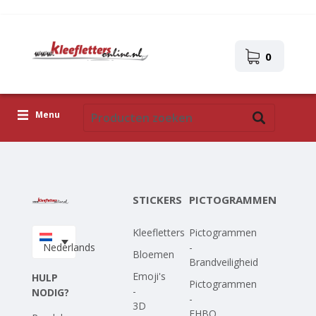
0
Menu
Kleefletters
Pictogrammen
STICKERS
PICTOGRAMMEN
Zelfklevende afbeeldingen
Kleefletters
Pictogrammen
Upload je eigen ontwerp
Nederlands
-
Bloemen
Brandveiligheid
Corona Covid-19
Emoji's
HULP
Pictogrammen
-
NODIG?
-
3D
EHBO