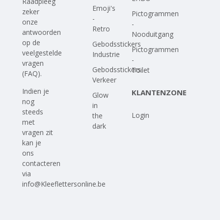
Raadpleeg
Emoji's
zeker
Pictogrammen
-
onze
-
Retro
antwoorden
Nooduitgang
op
de
Gebodsstickers
Pictogrammen
veelgestelde
Industrie
-
vragen
Gebodsstickers
Toilet
(FAQ)
.
Verkeer
Indien je
KLANTENZONE
Glow
nog
in
steeds
Login
the
met
dark
vragen zit
kan je
ons
contacteren
via
info@Kleeflettersonline.be