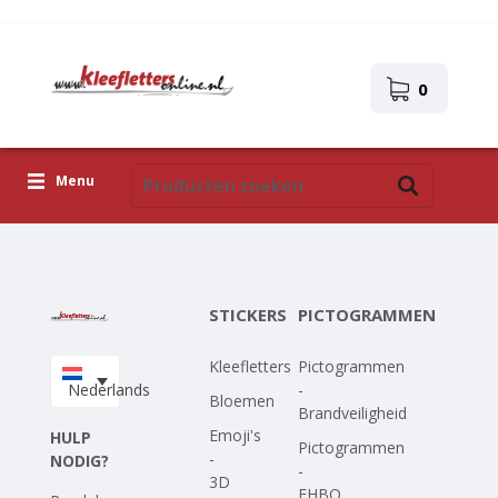
0
Menu
Kleefletters
Pictogrammen
STICKERS
PICTOGRAMMEN
Zelfklevende afbeeldingen
Kleefletters
Pictogrammen
Upload je eigen ontwerp
Nederlands
-
Bloemen
Brandveiligheid
Corona Covid-19
Emoji's
HULP
Pictogrammen
-
NODIG?
-
3D
EHBO