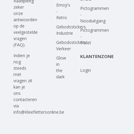
Raadpleeg
Emoji's
zeker
Pictogrammen
-
onze
-
Retro
antwoorden
Nooduitgang
op
de
Gebodsstickers
Pictogrammen
veelgestelde
Industrie
-
vragen
Gebodsstickers
Toilet
(FAQ)
.
Verkeer
Indien je
KLANTENZONE
Glow
nog
in
steeds
Login
the
met
dark
vragen zit
kan je
ons
contacteren
via
info@Kleeflettersonline.be