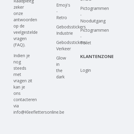
Raadpleeg
Emoji's
zeker
Pictogrammen
-
onze
-
Retro
antwoorden
Nooduitgang
op
de
Gebodsstickers
Pictogrammen
veelgestelde
Industrie
-
vragen
Gebodsstickers
Toilet
(FAQ)
.
Verkeer
Indien je
KLANTENZONE
Glow
nog
in
steeds
Login
the
met
dark
vragen zit
kan je
ons
contacteren
via
info@Kleeflettersonline.be