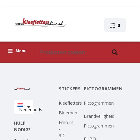
0
Menu
Kleefletters
Pictogrammen
STICKERS
PICTOGRAMMEN
Zelfklevende afbeeldingen
Kleefletters
Pictogrammen
Upload je eigen ontwerp
Nederlands
-
Bloemen
Brandveiligheid
Corona Covid-19
Emoji's
HULP
Pictogrammen
-
NODIG?
-
3D
EHBO