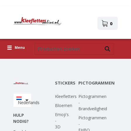
0
Menu
Kleefletters
Pictogrammen
STICKERS
PICTOGRAMMEN
Zelfklevende afbeeldingen
Kleefletters
Pictogrammen
Upload je eigen ontwerp
Nederlands
-
Bloemen
Brandveiligheid
Corona Covid-19
Emoji's
HULP
Pictogrammen
-
NODIG?
-
3D
EHBO