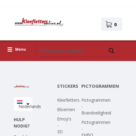
0
Menu
Kleefletters
Pictogrammen
STICKERS
PICTOGRAMMEN
Zelfklevende afbeeldingen
Kleefletters
Pictogrammen
Upload je eigen ontwerp
Nederlands
-
Bloemen
Brandveiligheid
Corona Covid-19
Emoji's
HULP
Pictogrammen
-
NODIG?
-
3D
EHBO