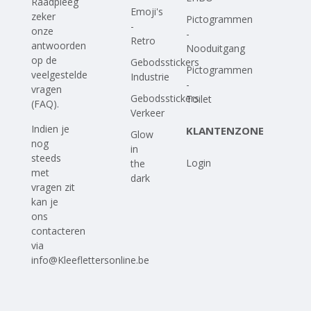
Raadpleeg
Emoji's
zeker
Pictogrammen
-
onze
-
Retro
antwoorden
Nooduitgang
op
de
Gebodsstickers
Pictogrammen
veelgestelde
Industrie
-
vragen
Gebodsstickers
Toilet
(FAQ)
.
Verkeer
Indien je
KLANTENZONE
Glow
nog
in
steeds
Login
the
met
dark
vragen zit
kan je
ons
contacteren
via
info@Kleeflettersonline.be