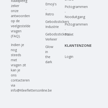
Raadpleeg
Emoji's
zeker
Pictogrammen
-
onze
-
Retro
antwoorden
Nooduitgang
op
de
Gebodsstickers
Pictogrammen
veelgestelde
Industrie
-
vragen
Gebodsstickers
Toilet
(FAQ)
.
Verkeer
Indien je
KLANTENZONE
Glow
nog
in
steeds
Login
the
met
dark
vragen zit
kan je
ons
contacteren
via
info@Kleeflettersonline.be