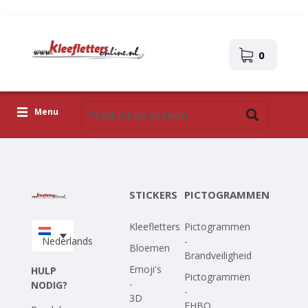
0
Menu
Kleefletters
Pictogrammen
STICKERS
PICTOGRAMMEN
Zelfklevende afbeeldingen
Kleefletters
Pictogrammen
Upload je eigen ontwerp
Nederlands
-
Bloemen
Brandveiligheid
Corona Covid-19
Emoji's
HULP
Pictogrammen
-
NODIG?
-
3D
EHBO