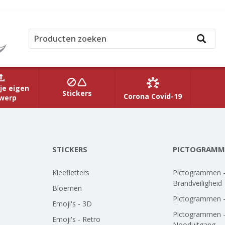
je eigen
Stickers
Corona Covid-19
werp
STICKERS
PICTOGRAMM
Kleefletters
Pictogrammen 
Brandveiligheid
Bloemen
Pictogrammen 
Emoji's - 3D
Pictogrammen 
Emoji's - Retro
Nooduitgang