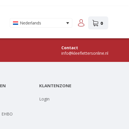
0
Nederlands
Contact
info@kleeflettersonline.nl
EN
KLANTENZONE
-
Login
- EHBO
-