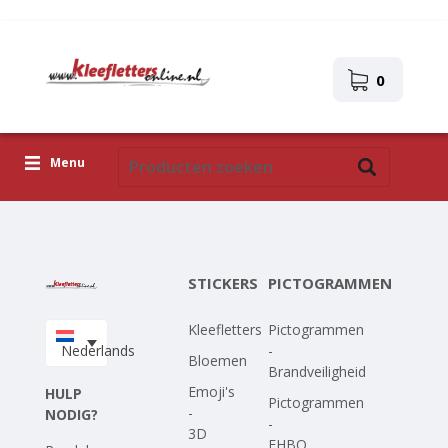
0
Menu
Kleefletters
Pictogrammen
STICKERS
PICTOGRAMMEN
Zelfklevende afbeeldingen
Kleefletters
Pictogrammen
Upload je eigen ontwerp
Nederlands
-
Bloemen
Brandveiligheid
Corona Covid-19
Emoji's
HULP
Pictogrammen
-
NODIG?
-
3D
EHBO