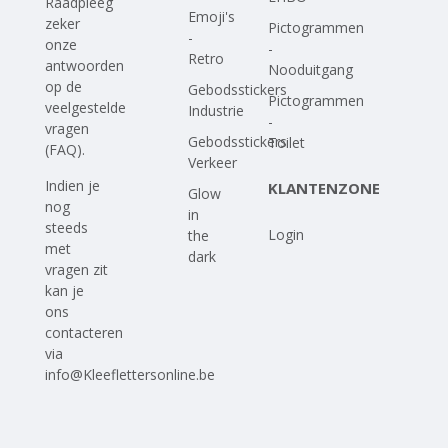
Raadpleeg
Emoji's
zeker
Pictogrammen
-
onze
-
Retro
antwoorden
Nooduitgang
op
de
Gebodsstickers
Pictogrammen
veelgestelde
Industrie
-
vragen
Gebodsstickers
Toilet
(FAQ)
.
Verkeer
Indien je
KLANTENZONE
Glow
nog
in
steeds
Login
the
met
dark
vragen zit
kan je
ons
contacteren
via
info@Kleeflettersonline.be