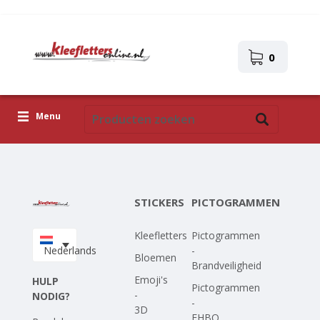
0
Menu
Kleefletters
Pictogrammen
STICKERS
PICTOGRAMMEN
Zelfklevende afbeeldingen
Kleefletters
Pictogrammen
Upload je eigen ontwerp
Nederlands
-
Bloemen
Brandveiligheid
Corona Covid-19
Emoji's
HULP
Pictogrammen
-
NODIG?
-
3D
EHBO