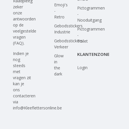
Raadpleeg
Emoji's
zeker
Pictogrammen
-
onze
-
Retro
antwoorden
Nooduitgang
op
de
Gebodsstickers
Pictogrammen
veelgestelde
Industrie
-
vragen
Gebodsstickers
Toilet
(FAQ)
.
Verkeer
Indien je
KLANTENZONE
Glow
nog
in
steeds
Login
the
met
dark
vragen zit
kan je
ons
contacteren
via
info@Kleeflettersonline.be