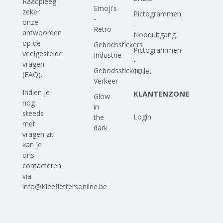
Raadpleeg
Emoji's
zeker
Pictogrammen
-
onze
-
Retro
antwoorden
Nooduitgang
op
de
Gebodsstickers
Pictogrammen
veelgestelde
Industrie
-
vragen
Gebodsstickers
Toilet
(FAQ)
.
Verkeer
Indien je
KLANTENZONE
Glow
nog
in
steeds
Login
the
met
dark
vragen zit
kan je
ons
contacteren
via
info@Kleeflettersonline.be