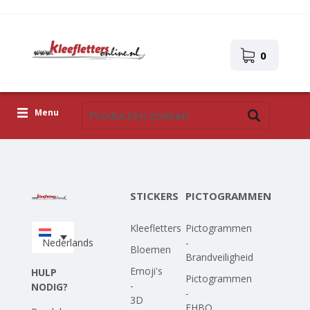
0
Menu
Kleefletters
Pictogrammen
STICKERS
PICTOGRAMMEN
Zelfklevende afbeeldingen
Kleefletters
Pictogrammen
Upload je eigen ontwerp
Nederlands
-
Bloemen
Brandveiligheid
Corona Covid-19
Emoji's
HULP
Pictogrammen
-
NODIG?
-
3D
EHBO