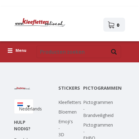
0
Menu
Kleefletters
Pictogrammen
STICKERS
PICTOGRAMMEN
Zelfklevende afbeeldingen
Kleefletters
Pictogrammen
Upload je eigen ontwerp
Nederlands
-
Bloemen
Brandveiligheid
Corona Covid-19
Emoji's
HULP
Pictogrammen
-
NODIG?
-
3D
EHBO