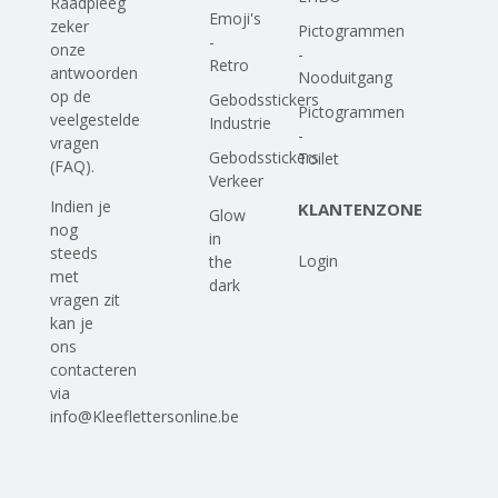
Raadpleeg
Emoji's
zeker
Pictogrammen
-
onze
-
Retro
antwoorden
Nooduitgang
op
de
Gebodsstickers
Pictogrammen
veelgestelde
Industrie
-
vragen
Gebodsstickers
Toilet
(FAQ)
.
Verkeer
Indien je
KLANTENZONE
Glow
nog
in
steeds
Login
the
met
dark
vragen zit
kan je
ons
contacteren
via
info@Kleeflettersonline.be