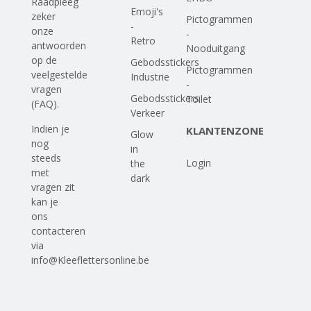
Raadpleeg
Emoji's
zeker
Pictogrammen
-
onze
-
Retro
antwoorden
Nooduitgang
op
de
Gebodsstickers
Pictogrammen
veelgestelde
Industrie
-
vragen
Gebodsstickers
Toilet
(FAQ)
.
Verkeer
Indien je
KLANTENZONE
Glow
nog
in
steeds
Login
the
met
dark
vragen zit
kan je
ons
contacteren
via
info@Kleeflettersonline.be