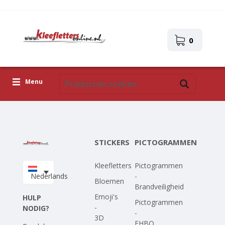
0
Menu
Kleefletters
Pictogrammen
STICKERS
PICTOGRAMMEN
Zelfklevende afbeeldingen
Kleefletters
Pictogrammen
Upload je eigen ontwerp
Nederlands
-
Bloemen
Brandveiligheid
Corona Covid-19
Emoji's
HULP
Pictogrammen
-
NODIG?
-
3D
EHBO