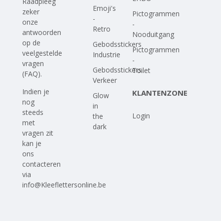
Raadpleeg
Emoji's
zeker
Pictogrammen
-
onze
-
Retro
antwoorden
Nooduitgang
op
de
Gebodsstickers
Pictogrammen
veelgestelde
Industrie
-
vragen
Gebodsstickers
Toilet
(FAQ)
.
Verkeer
Indien je
KLANTENZONE
Glow
nog
in
steeds
Login
the
met
dark
vragen zit
kan je
ons
contacteren
via
info@Kleeflettersonline.be