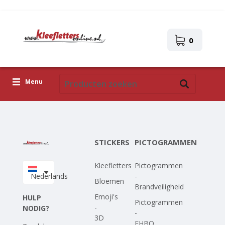
0
Menu
Kleefletters
Pictogrammen
STICKERS
PICTOGRAMMEN
Zelfklevende afbeeldingen
Kleefletters
Pictogrammen
Upload je eigen ontwerp
Nederlands
-
Bloemen
Brandveiligheid
Corona Covid-19
Emoji's
HULP
Pictogrammen
-
NODIG?
-
3D
EHBO