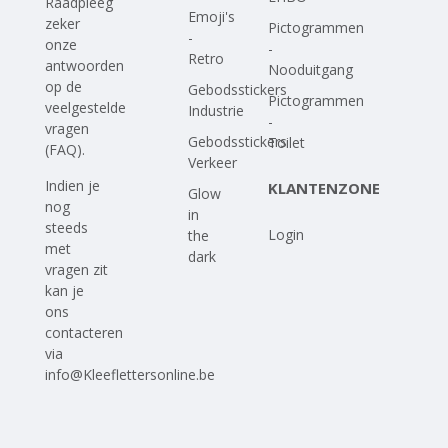
Raadpleeg
Emoji's
zeker
Pictogrammen
-
onze
-
Retro
antwoorden
Nooduitgang
op
de
Gebodsstickers
Pictogrammen
veelgestelde
Industrie
-
vragen
Gebodsstickers
Toilet
(FAQ)
.
Verkeer
Indien je
KLANTENZONE
Glow
nog
in
steeds
Login
the
met
dark
vragen zit
kan je
ons
contacteren
via
info@Kleeflettersonline.be