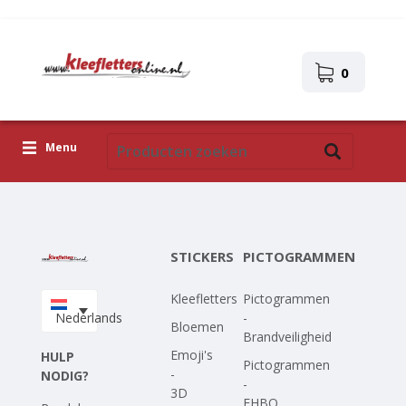
0
Menu
Kleefletters
Pictogrammen
STICKERS
PICTOGRAMMEN
Zelfklevende afbeeldingen
Kleefletters
Pictogrammen
Upload je eigen ontwerp
Nederlands
-
Bloemen
Brandveiligheid
Corona Covid-19
Emoji's
HULP
Pictogrammen
-
NODIG?
-
3D
EHBO