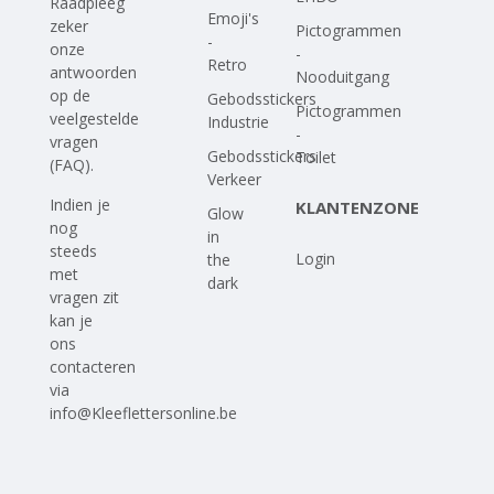
Raadpleeg
Emoji's
zeker
Pictogrammen
-
onze
-
Retro
antwoorden
Nooduitgang
op
de
Gebodsstickers
Pictogrammen
veelgestelde
Industrie
-
vragen
Gebodsstickers
Toilet
(FAQ)
.
Verkeer
Indien je
KLANTENZONE
Glow
nog
in
steeds
Login
the
met
dark
vragen zit
kan je
ons
contacteren
via
info@Kleeflettersonline.be