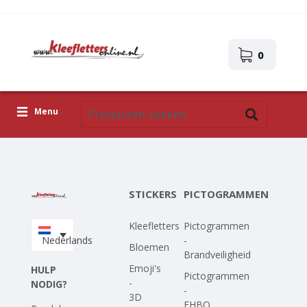
0
Menu
Kleefletters
Pictogrammen
STICKERS
PICTOGRAMMEN
Zelfklevende afbeeldingen
Kleefletters
Pictogrammen
Upload je eigen ontwerp
Nederlands
-
Bloemen
Brandveiligheid
Corona Covid-19
Emoji's
HULP
Pictogrammen
-
NODIG?
-
3D
EHBO