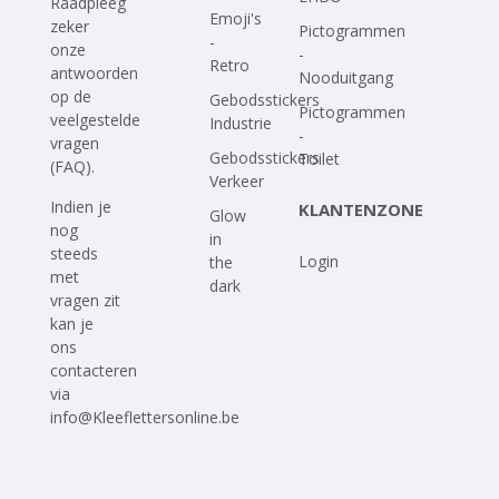
Raadpleeg
Emoji's
zeker
Pictogrammen
-
onze
-
Retro
antwoorden
Nooduitgang
op
de
Gebodsstickers
Pictogrammen
veelgestelde
Industrie
-
vragen
Gebodsstickers
Toilet
(FAQ)
.
Verkeer
Indien je
KLANTENZONE
Glow
nog
in
steeds
Login
the
met
dark
vragen zit
kan je
ons
contacteren
via
info@Kleeflettersonline.be