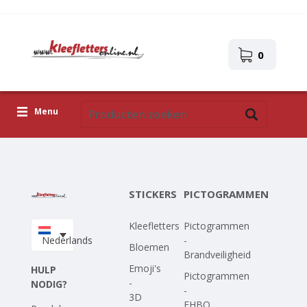
0
Menu
Kleefletters
Pictogrammen
STICKERS
PICTOGRAMMEN
Zelfklevende afbeeldingen
Kleefletters
Pictogrammen
Upload je eigen ontwerp
Nederlands
-
Bloemen
Brandveiligheid
Corona Covid-19
Emoji's
HULP
Pictogrammen
-
NODIG?
-
3D
EHBO