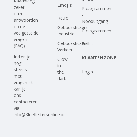
Raadpleeg
Emoji's
zeker
Pictogrammen
-
onze
-
Retro
antwoorden
Nooduitgang
op
de
Gebodsstickers
Pictogrammen
veelgestelde
Industrie
-
vragen
Gebodsstickers
Toilet
(FAQ)
.
Verkeer
Indien je
KLANTENZONE
Glow
nog
in
steeds
Login
the
met
dark
vragen zit
kan je
ons
contacteren
via
info@Kleeflettersonline.be