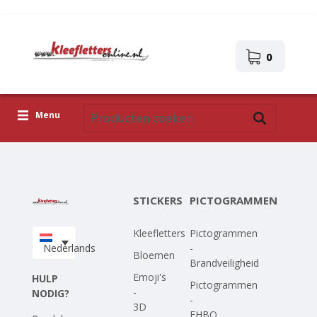
0
Menu
Kleefletters
Pictogrammen
STICKERS
PICTOGRAMMEN
Zelfklevende afbeeldingen
Kleefletters
Pictogrammen
Upload je eigen ontwerp
Nederlands
-
Bloemen
Brandveiligheid
Corona Covid-19
Emoji's
HULP
Pictogrammen
-
NODIG?
-
3D
EHBO