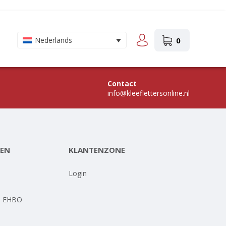
0
Nederlands
Contact
info@kleeflettersonline.nl
EN
KLANTENZONE
-
Login
- EHBO
-