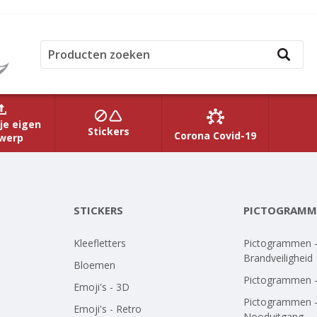
je eigen
Stickers
Corona Covid-19
werp
STICKERS
PICTOGRAMM
Kleefletters
Pictogrammen 
Brandveiligheid
Bloemen
Pictogrammen 
Emoji's - 3D
Pictogrammen 
Emoji's - Retro
Nooduitgang