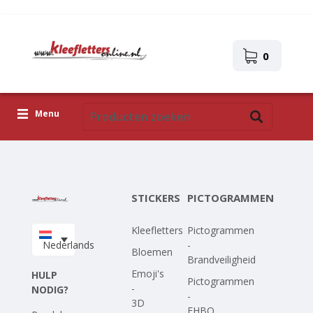
0
Menu
Kleefletters
Pictogrammen
STICKERS
PICTOGRAMMEN
Zelfklevende afbeeldingen
Kleefletters
Pictogrammen
Upload je eigen ontwerp
Nederlands
-
Bloemen
Brandveiligheid
Corona Covid-19
Emoji's
HULP
Pictogrammen
-
NODIG?
-
3D
EHBO