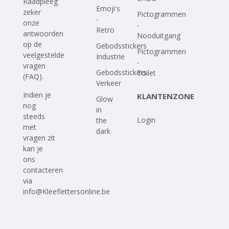
Raadpleeg
Emoji's
zeker
Pictogrammen
-
onze
-
Retro
antwoorden
Nooduitgang
op
de
Gebodsstickers
Pictogrammen
veelgestelde
Industrie
-
vragen
Gebodsstickers
Toilet
(FAQ)
.
Verkeer
Indien je
KLANTENZONE
Glow
nog
in
steeds
Login
the
met
dark
vragen zit
kan je
ons
contacteren
via
info@Kleeflettersonline.be