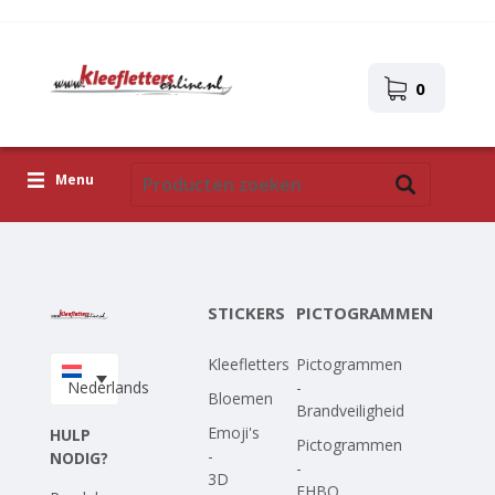
0
Menu
Kleefletters
Pictogrammen
STICKERS
PICTOGRAMMEN
Zelfklevende afbeeldingen
Kleefletters
Pictogrammen
Upload je eigen ontwerp
Nederlands
-
Bloemen
Brandveiligheid
Corona Covid-19
Emoji's
HULP
Pictogrammen
-
NODIG?
-
3D
EHBO