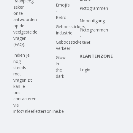
Raadpleeg
Emoji's
zeker
Pictogrammen
-
onze
-
Retro
antwoorden
Nooduitgang
op
de
Gebodsstickers
Pictogrammen
veelgestelde
Industrie
-
vragen
Gebodsstickers
Toilet
(FAQ)
.
Verkeer
Indien je
KLANTENZONE
Glow
nog
in
steeds
Login
the
met
dark
vragen zit
kan je
ons
contacteren
via
info@Kleeflettersonline.be