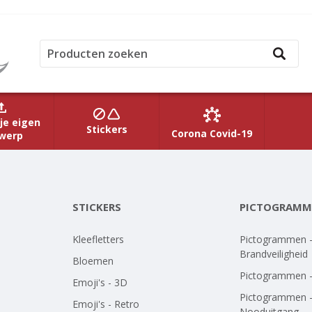
je eigen
Stickers
Corona Covid-19
werp
STICKERS
PICTOGRAMM
Kleefletters
Pictogrammen 
Brandveiligheid
Bloemen
Pictogrammen 
Emoji's - 3D
Pictogrammen 
Emoji's - Retro
Nooduitgang