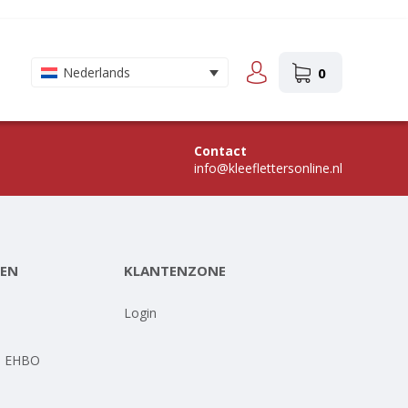
0
Nederlands
Contact
info@kleeflettersonline.nl
EN
KLANTENZONE
-
Login
- EHBO
-