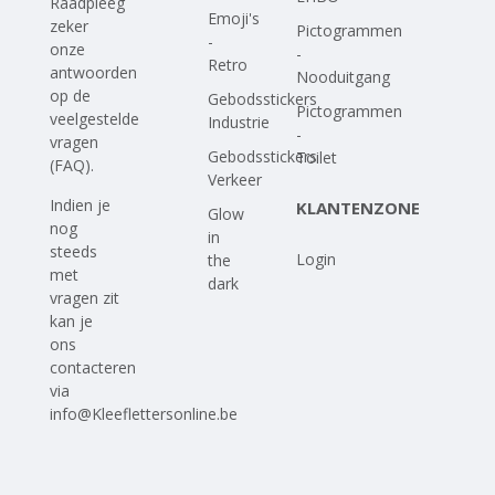
Raadpleeg
Emoji's
zeker
Pictogrammen
-
onze
-
Retro
antwoorden
Nooduitgang
op
de
Gebodsstickers
Pictogrammen
veelgestelde
Industrie
-
vragen
Gebodsstickers
Toilet
(FAQ)
.
Verkeer
Indien je
KLANTENZONE
Glow
nog
in
steeds
Login
the
met
dark
vragen zit
kan je
ons
contacteren
via
info@Kleeflettersonline.be