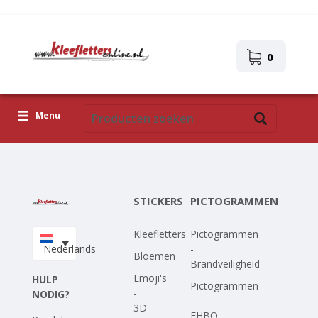
0
Menu
Kleefletters
Pictogrammen
STICKERS
PICTOGRAMMEN
Zelfklevende afbeeldingen
Kleefletters
Pictogrammen
Upload je eigen ontwerp
Nederlands
-
Bloemen
Brandveiligheid
Corona Covid-19
Emoji's
HULP
Pictogrammen
-
NODIG?
-
3D
EHBO