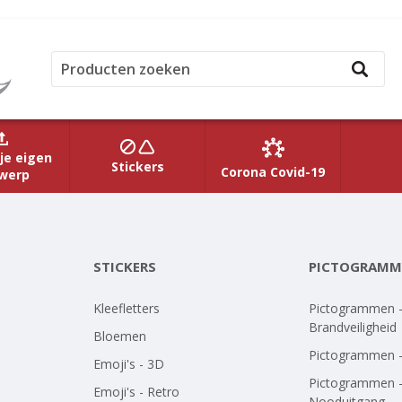
je eigen
Stickers
Corona Covid-19
werp
STICKERS
PICTOGRAMM
Kleefletters
Pictogrammen 
Brandveiligheid
Bloemen
Pictogrammen 
Emoji's - 3D
Pictogrammen 
Emoji's - Retro
Nooduitgang