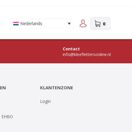
0
Nederlands
Contact
info@kleeflettersonline.nl
EN
KLANTENZONE
-
Login
- EHBO
-