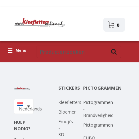
0
Menu
Kleefletters
Pictogrammen
STICKERS
PICTOGRAMMEN
Zelfklevende afbeeldingen
Kleefletters
Pictogrammen
Upload je eigen ontwerp
Nederlands
-
Bloemen
Brandveiligheid
Corona Covid-19
Emoji's
HULP
Pictogrammen
-
NODIG?
-
3D
EHBO