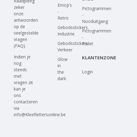
Raadpleeg
Emoji's
zeker
Pictogrammen
-
onze
-
Retro
antwoorden
Nooduitgang
op
de
Gebodsstickers
Pictogrammen
veelgestelde
Industrie
-
vragen
Gebodsstickers
Toilet
(FAQ)
.
Verkeer
Indien je
KLANTENZONE
Glow
nog
in
steeds
Login
the
met
dark
vragen zit
kan je
ons
contacteren
via
info@Kleeflettersonline.be