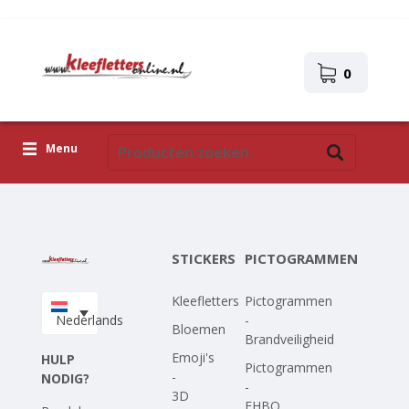
0
Menu
Kleefletters
Pictogrammen
STICKERS
PICTOGRAMMEN
Zelfklevende afbeeldingen
Kleefletters
Pictogrammen
Upload je eigen ontwerp
Nederlands
-
Bloemen
Brandveiligheid
Corona Covid-19
Emoji's
HULP
Pictogrammen
-
NODIG?
-
3D
EHBO