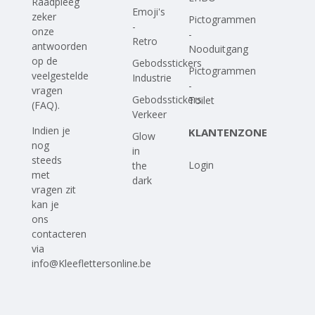
Raadpleeg
Emoji's
zeker
Pictogrammen
-
onze
-
Retro
antwoorden
Nooduitgang
op
de
Gebodsstickers
Pictogrammen
veelgestelde
Industrie
-
vragen
Gebodsstickers
Toilet
(FAQ)
.
Verkeer
Indien je
KLANTENZONE
Glow
nog
in
steeds
Login
the
met
dark
vragen zit
kan je
ons
contacteren
via
info@Kleeflettersonline.be