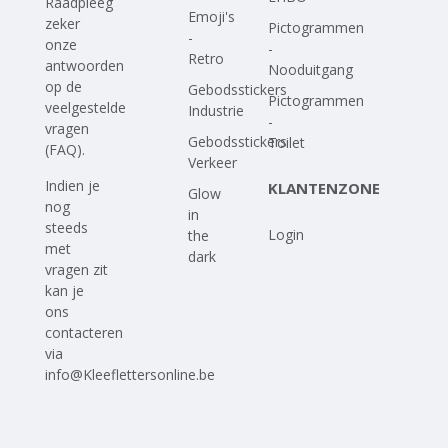
Raadpleeg
Emoji's
zeker
Pictogrammen
-
onze
-
Retro
antwoorden
Nooduitgang
op
de
Gebodsstickers
Pictogrammen
veelgestelde
Industrie
-
vragen
Gebodsstickers
Toilet
(FAQ)
.
Verkeer
Indien je
KLANTENZONE
Glow
nog
in
steeds
Login
the
met
dark
vragen zit
kan je
ons
contacteren
via
info@Kleeflettersonline.be