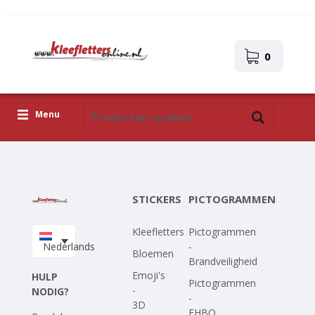
0
Menu
Kleefletters
Pictogrammen
STICKERS
PICTOGRAMMEN
Zelfklevende afbeeldingen
Kleefletters
Pictogrammen
Upload je eigen ontwerp
Nederlands
-
Bloemen
Brandveiligheid
Corona Covid-19
Emoji's
HULP
Pictogrammen
-
NODIG?
-
3D
EHBO