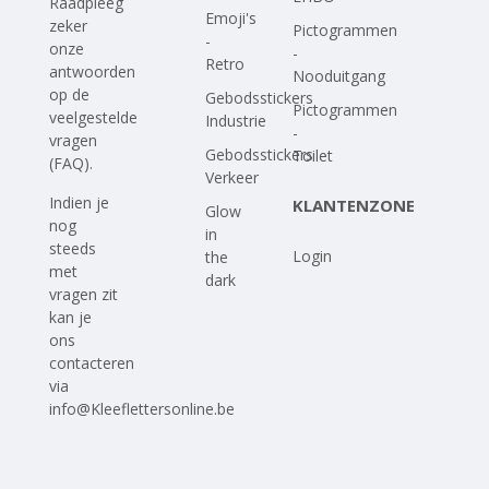
Raadpleeg
Emoji's
zeker
Pictogrammen
-
onze
-
Retro
antwoorden
Nooduitgang
op
de
Gebodsstickers
Pictogrammen
veelgestelde
Industrie
-
vragen
Gebodsstickers
Toilet
(FAQ)
.
Verkeer
Indien je
KLANTENZONE
Glow
nog
in
steeds
Login
the
met
dark
vragen zit
kan je
ons
contacteren
via
info@Kleeflettersonline.be