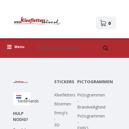
0
Menu
Kleefletters
Pictogrammen
STICKERS
PICTOGRAMMEN
Zelfklevende afbeeldingen
Kleefletters
Pictogrammen
Upload je eigen ontwerp
Nederlands
-
Bloemen
Brandveiligheid
Corona Covid-19
Emoji's
HULP
Pictogrammen
-
NODIG?
-
3D
EHBO